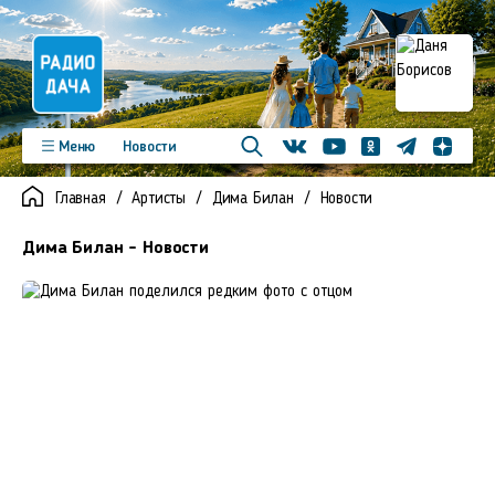
Телеграм
Меню
Новости
Одноклассники
Яндекс д
Youtube
Вконтакте
Программы
Подкасты
Главная
Артисты
Дима Билан
Новости
Новинки
Фото
Видео
Команда
Регионы
Дима Билан - Новости
Реклама
Контакты