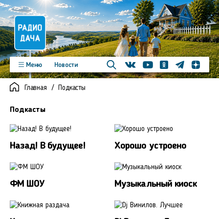
Телеграм
Меню
Новости
Одноклассники
Яндекс д
Youtube
Вконтакте
Программы
Подкасты
Главная
Подкасты
Новинки
Фото
Видео
Команда
Регионы
Подкасты
Реклама
Контакты
Назад! В будущее!
Хорошо устроено
ФМ ШОУ
Музыкальный киоск