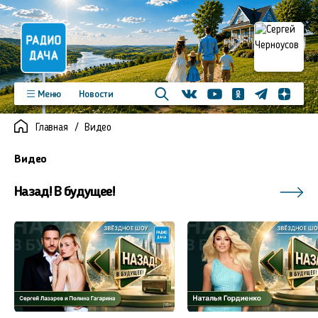
Телеграм
Меню
Новости
Одноклассники
Яндекс д
Youtube
Вконтакте
Программы
Подкасты
Главная
Видео
Новинки
Фото
Видео
Команда
Регионы
Видео
Реклама
Контакты
Назад! В будущее!