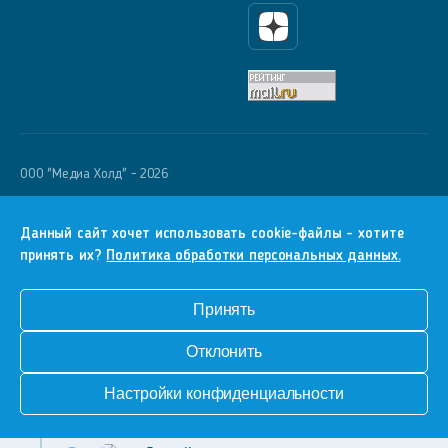
Яндекс Дзен
OOO "Медиа Холд" - 2026
Krutoy Media
16+
Данный сайт хочет использовать cookie-файлы - хотите
принять их?
Политика обработки персональных данных.
Информация для правообладателей
Условия
Принять
Конфиденциальность
Отклонить
Разработка сайта
Настройки конфиденциальности