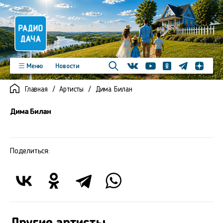
Телеграм
Меню
Новости
Одноклассники
Яндекс д
Youtube
Вконтакте
Программы
Подкасты
Главная
Артисты
Дима Билан
Новинки
Фото
Видео
Команда
Регионы
Дима Билан
Реклама
Контакты
Поделиться: