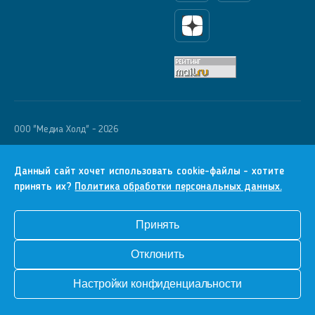
Яндекс Дзен
OOO "Медиа Холд" - 2026
Krutoy Media
16+
Данный сайт хочет использовать cookie-файлы - хотите
принять их?
Политика обработки персональных данных.
Информация для правообладателей
Условия
Принять
Конфиденциальность
Отклонить
Разработка сайта
Настройки конфиденциальности