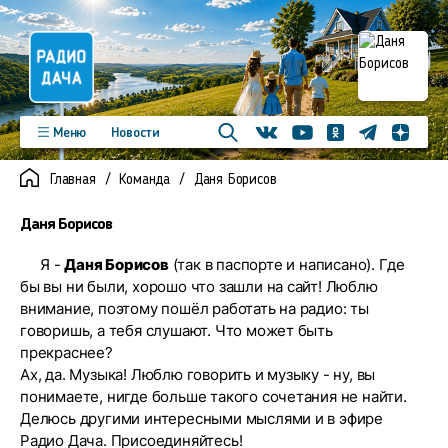
Телеграм
Меню
Новости
Одноклассники
Яндекс д
Youtube
Вконтакте
Программы
Подкасты
Главная
Команда
Даня Борисов
Новинки
Фото
Видео
Команда
Регионы
Даня Борисов
Реклама
Контакты
Я -
Даня Борисов
(так в паспорте и написано). Где
бы вы ни были, хорошо что зашли на сайт! Люблю
внимание, поэтому пошёл работать на радио: ты
говоришь, а тебя слушают. Что может быть
прекраснее?
Ах, да. Музыка! Люблю говорить и музыку - ну, вы
понимаете, нигде больше такого сочетания не найти.
Делюсь другими интересными мыслями и в эфире
Радио Дача. Присоединяйтесь!