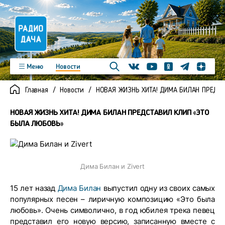
Телеграм
Меню
Новости
Одноклассники
Яндекс д
Youtube
Вконтакте
Программы
Подкасты
Главная
Новости
НОВАЯ ЖИЗНЬ ХИТА! ДИМА БИЛАН ПРЕДС
Новинки
Фото
Видео
Команда
Регионы
НОВАЯ ЖИЗНЬ ХИТА! ДИМА БИЛАН ПРЕДСТАВИЛ КЛИП «ЭТО
Реклама
Контакты
БЫЛА ЛЮБОВЬ»
Дима Билан и Zivert
15 лет назад
Дима Билан
выпустил одну из своих самых
популярных песен – лиричную композицию «Это была
любовь». Очень символично, в год юбилея трека певец
представил его новую версию, записанную вместе с