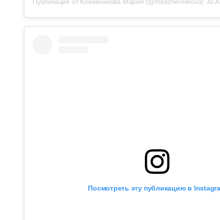
Публикация от Кожевникова Мария (@mkozhevnikova)
30 А
Посмотреть эту публикацию в Instagr