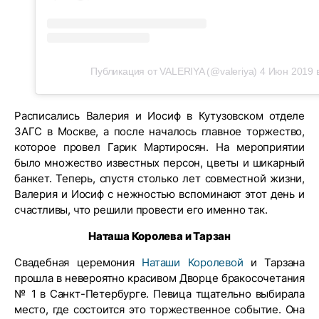
Публикация от VALERIYA (@valeriya)
4 Июн 2019 
Расписались Валерия и Иосиф в Кутузовском отделе
ЗАГС в Москве, а после началось главное торжество,
которое провел Гарик Мартиросян. На мероприятии
было множество известных персон, цветы и шикарный
банкет. Теперь, спустя столько лет совместной жизни,
Валерия и Иосиф с нежностью вспоминают этот день и
счастливы, что решили провести его именно так.
Наташа Королева и Тарзан
Свадебная церемония
Наташи Королевой
и Тарзана
прошла в невероятно красивом Дворце бракосочетания
№ 1 в Санкт-Петербурге. Певица тщательно выбирала
место, где состоится это торжественное событие. Она