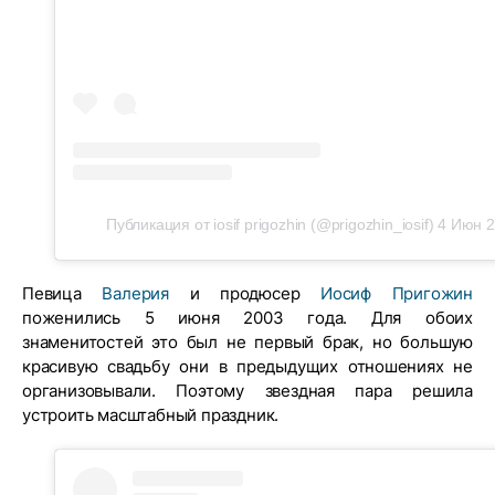
Публикация от iosif prigozhin (@prigozhin_iosif)
4 Июн 2
Певица
Валерия
и продюсер
Иосиф Пригожин
поженились 5 июня 2003 года. Для обоих
знаменитостей это был не первый брак, но большую
красивую свадьбу они в предыдущих отношениях не
организовывали. Поэтому звездная пара решила
устроить масштабный праздник.