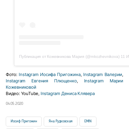
Публикация от Кожевникова Мария (@mkozhevnikova)
11 И
Фото:
Instagram Иосифа Пригожина
,
Instagram Валерии
,
Instagram Евгения Плющенко
,
Instagram Марии
Кожевниковой
Видео: YouTube,
Instagram Дениса Клявера
04.05.2020
Иосиф Пригожин
Яна Рудковская
EMIN