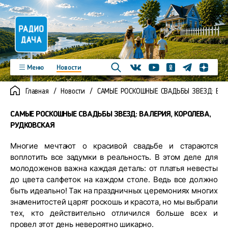
Телеграм
Меню
Новости
Одноклассники
Яндекс д
Youtube
Вконтакте
Программы
Подкасты
Главная
Новости
САМЫЕ РОСКОШНЫЕ СВАДЬБЫ ЗВЕЗД: ВАЛ
Новинки
Фото
Видео
Команда
Регионы
САМЫЕ РОСКОШНЫЕ СВАДЬБЫ ЗВЕЗД: ВАЛЕРИЯ, КОРОЛЕВА,
Реклама
Контакты
РУДКОВСКАЯ
Многие мечтают о красивой свадьбе и стараются
воплотить все задумки в реальность. В этом деле для
молодоженов важна каждая деталь: от платья невесты
до цвета салфеток на каждом столе. Ведь все должно
быть идеально! Так на праздничных церемониях многих
знаменитостей царят роскошь и красота, но мы выбрали
тех, кто действительно отличился больше всех и
провел этот день невероятно шикарно.