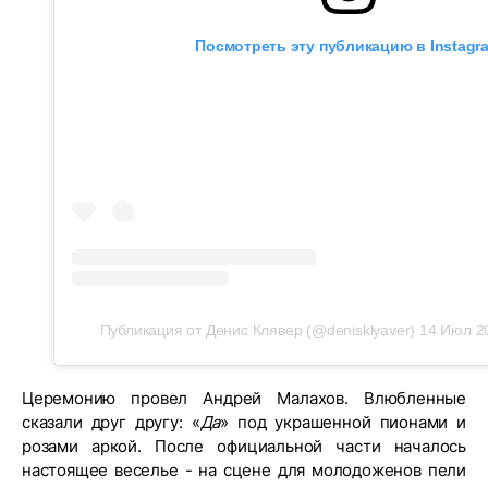
Посмотреть эту публикацию в Instagr
Публикация от Денис Клявер (@denisklyaver)
14 Июл 2
Церемонию провел Андрей Малахов. Влюбленные
сказали друг другу: «
Да
» под украшенной пионами и
розами аркой. После официальной части началось
настоящее веселье - на сцене для молодоженов пели