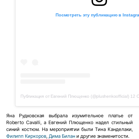
Посмотреть эту публикацию в Instagr
Публикация от Евгений Плющенко (@plushenkoofficial)
12 С
Яна Рудковская выбрала изумительное платье от
Roberto Cavalli, а Евгений Плющенко надел стильный
синий костюм. На мероприятии были Тина Канделаки,
Филипп Киркоров
,
Дима Билан
и другие знаменитости.