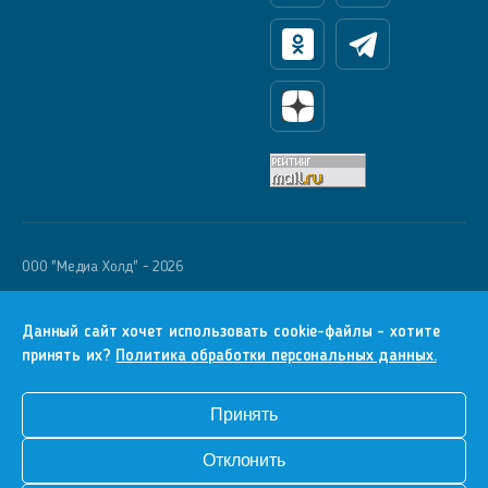
Одноклассники
Телеграм
Яндекс Дзен
OOO "Медиа Холд" - 2026
Krutoy Media
16+
Данный сайт хочет использовать cookie-файлы - хотите
принять их?
Политика обработки персональных данных.
Информация для правообладателей
Условия
Принять
Конфиденциальность
Отклонить
Разработка сайта