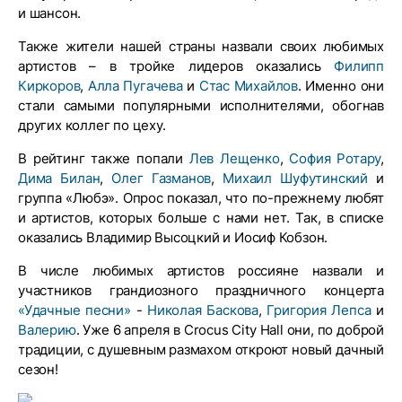
и шансон.
Также жители нашей страны назвали своих любимых
артистов – в тройке лидеров оказались
Филипп
Киркоров
,
Алла Пугачева
и
Стас Михайлов
. Именно они
стали самыми популярными исполнителями, обогнав
других коллег по цеху.
В рейтинг также попали
Лев Лещенко
,
София Ротару
,
Дима Билан
,
Олег Газманов
,
Михаил Шуфутинский
и
группа «Любэ». Опрос показал, что по-прежнему любят
и артистов, которых больше с нами нет. Так, в списке
оказались Владимир Высоцкий и Иосиф Кобзон.
В числе любимых артистов россияне назвали и
участников грандиозного праздничного концерта
«Удачные песни»
-
Николая Баскова
,
Григория Лепса
и
Валерию
. Уже 6 апреля в Crocus City Hall они, по доброй
традиции, с душевным размахом откроют новый дачный
сезон!