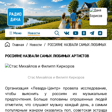
Телеграм
Меню
Новости
Одноклассники
Яндекс д
Youtube
Вконтакте
Программы
Подкасты
Главная
Новости
РОССИЯНЕ НАЗВАЛИ САМЫХ ЛЮБИМЫХ АР
Новинки
Фото
Видео
Команда
Регионы
РОССИЯНЕ НАЗВАЛИ САМЫХ ЛЮБИМЫХ АРТИСТОВ
Реклама
Контакты
Стас Михайлов и Филипп Киркоров
Организация «Левада-Центр» провела исследование,
чтобы выяснить у россиян их музыкальные
предпочтения. Больше половины опрошенных людей
отметили, что слушают музыку каждый день, а самым
популярным жанром оказались поп, советская эстрада