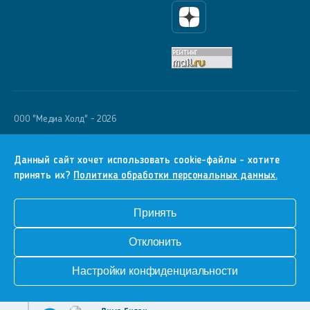
Яндекс Дзен
OOO "Медиа Холд" - 2026
Krutoy Media
16+
Данный сайт хочет использовать cookie-файлы - хотите
принять их?
Политика обработки персональных данных.
Информация для правообладателей
Условия
Принять
Конфиденциальность
Отклонить
Разработка сайта
Настройки конфиденциальности