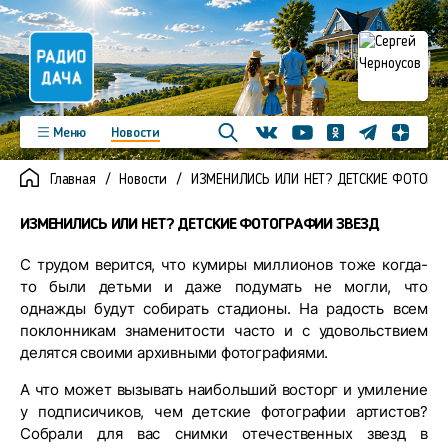
Телеграм
Меню
Новости
Одноклассники
Яндекс д
Youtube
Вконтакте
Программы
Подкасты
Главная
Новости
ИЗМЕНИЛИСЬ ИЛИ НЕТ? ДЕТСКИЕ ФОТОГР
Новинки
Фото
Видео
Команда
Регионы
ИЗМЕНИЛИСЬ ИЛИ НЕТ? ДЕТСКИЕ ФОТОГРАФИИ ЗВЕЗД
Реклама
Контакты
С трудом верится, что кумиры миллионов тоже когда-
то были детьми и даже подумать не могли, что
однажды будут собирать стадионы. На радость всем
поклонникам знаменитости часто и с удовольствием
делятся своими архивными фотографиями.
А что может вызывать наибольший восторг и умиление
у подписичиков, чем детские фотографии артистов?
Собрали для вас снимки отечественных звезд в