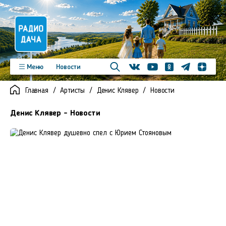
Телеграм
Меню
Новости
Одноклассники
Яндекс д
Youtube
Вконтакте
Программы
Подкасты
Главная
Артисты
Денис Клявер
Новости
Новинки
Фото
Видео
Команда
Регионы
Денис Клявер - Новости
Реклама
Контакты