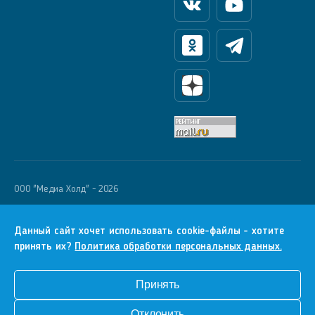
Вконтакте
Youtube
Одноклассники
Телеграм
Яндекс Дзен
OOO "Медиа Холд" - 2026
Krutoy Media
16+
Данный сайт хочет использовать cookie-файлы - хотите
принять их?
Политика обработки персональных данных.
Информация для правообладателей
Условия
Принять
Конфиденциальность
Отклонить