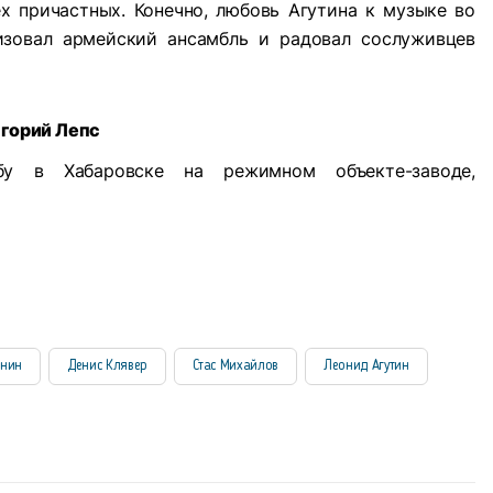
х причастных. Конечно, любовь Агутина к музыке во
изовал армейский ансамбль и радовал сослуживцев
игорий Лепс
бу в Хабаровске на режимном объекте-заводе
,
инин
Денис Клявер
Стас Михайлов
Леонид Агутин