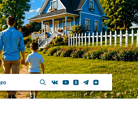
ео
Телеграм
Одноклассники
Яндекс дзен
Youtube
Вконтакте