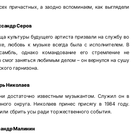
ех причастных, а заодно вспоминаем, как выглядели
ксандр Серов
ща культуры будущего артиста призвали на службу во
же, любовь к музыке всегда была с исполнителем. В
амбль, однако командование его стремление не
 смог заняться любимым делом – он вернулся на сушу
кого гарнизона.
рь Николаев
чи достаточно известным музыкантом. Служил он в
ного округа.
Николаев принес присягу в 1984 году.
вили сбрить усы ради торжественного события.
андр Малинин