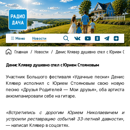
Телеграм
Меню
Новости
Одноклассники
Яндекс д
Youtube
Вконтакте
Программы
Подкасты
Главная
Новости
Денис Клявер душевно спел с Юрием Сто
Новинки
Фото
Видео
Команда
Регионы
Денис Клявер душевно спел с Юрием Стояновым
Реклама
Контакты
Участник Большого фестиваля «Удачные песни» Денис
Клявер исполнил с Юрием Стояновым свою новую
песню «Друзья Родителей — Мои друзья», оба артиста
аккомпанировали себе на гитаре.
«Встретились с дорогим Юрием Николаевичем и
устроили реставрацию событий 33-летней давности»
,
— написал Клявер в соцсетях.