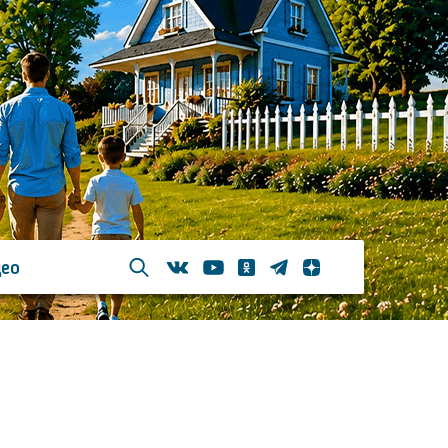
ео
Телеграм
Одноклассники
Яндекс дзен
Youtube
Вконтакте