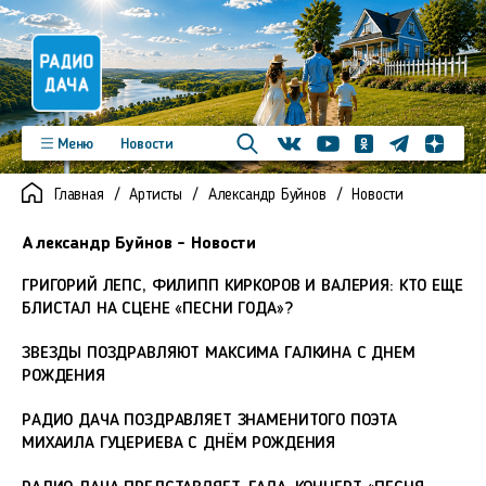
Телеграм
Меню
Новости
Одноклассники
Яндекс д
Youtube
Вконтакте
Программы
Подкасты
Главная
Артисты
Александр Буйнов
Новости
Новинки
Фото
Видео
Команда
Регионы
Александр Буйнов - Новости
Реклама
Контакты
ГРИГОРИЙ ЛЕПС, ФИЛИПП КИРКОРОВ И ВАЛЕРИЯ: КТО ЕЩЕ
БЛИСТАЛ НА СЦЕНЕ «ПЕСНИ ГОДА»?
ЗВЕЗДЫ ПОЗДРАВЛЯЮТ МАКСИМА ГАЛКИНА С ДНЕМ
РОЖДЕНИЯ
РАДИО ДАЧА ПОЗДРАВЛЯЕТ ЗНАМЕНИТОГО ПОЭТА
МИХАИЛА ГУЦЕРИЕВА С ДНЁМ РОЖДЕНИЯ