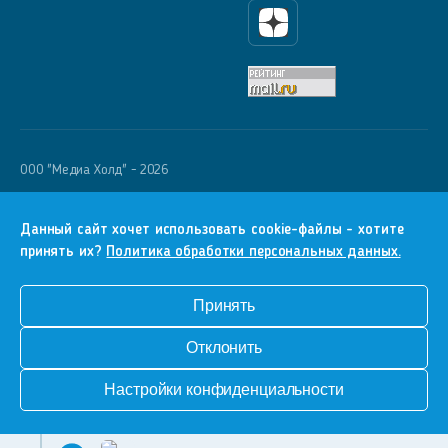
Яндекс Дзен
OOO "Медиа Холд" - 2026
Krutoy Media
16+
Данный сайт хочет использовать cookie-файлы - хотите
принять их?
Политика обработки персональных данных.
Информация для правообладателей
Условия
Принять
Конфиденциальность
Отклонить
Разработка сайта
Настройки конфиденциальности