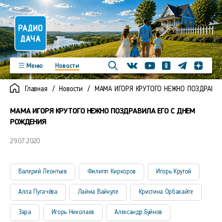
Телеграм
Меню
Новости
Одноклассники
Яндекс д
Youtube
Вконтакте
Программы
Подкасты
Главная
Новости
МАМА ИГОРЯ КРУТОГО НЕЖНО ПОЗДРАВИЛ
Новинки
Фото
Видео
Команда
Регионы
МАМА ИГОРЯ КРУТОГО НЕЖНО ПОЗДРАВИЛА ЕГО С ДНЕМ
Реклама
Контакты
РОЖДЕНИЯ
29.07.2020
Валерий Леонтьев
Филипп Киркоров
Игорь Крутой
Алла Пугачёва
Лайма Вайкуле
Кристина Орбакайте
Зара
Игорь Николаев
Александр Буйнов