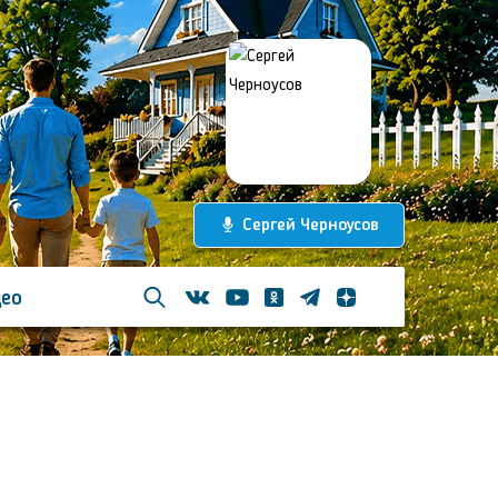
Сергей Черноусов
ео
Телеграм
Одноклассники
Яндекс дзен
Youtube
Вконтакте