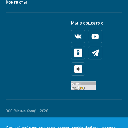
Контакты
Мы в соцсетях
Вконтакте
Youtube
Одноклассники
Телеграм
Яндекс Дзен
OOO "Медиа Холд" - 2026
Krutoy Media
16+