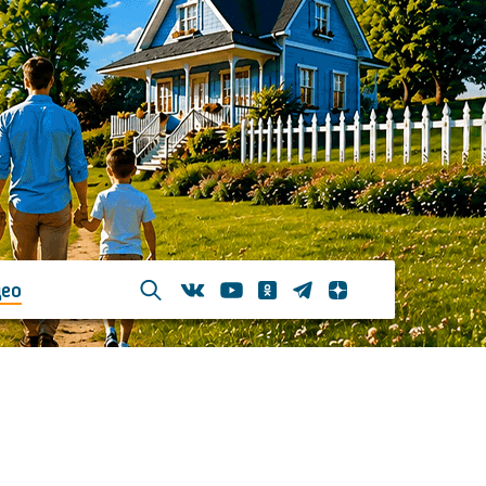
ео
Телеграм
Одноклассники
Яндекс дзен
Youtube
Вконтакте