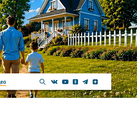
ео
Телеграм
Одноклассники
Яндекс дзен
Youtube
Вконтакте