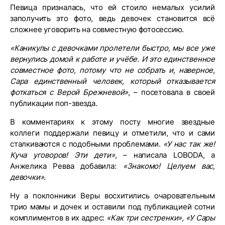
Певица призналась, что ей стоило немалых усилий
заполучить это фото, ведь девочек становится всё
сложнее уговорить на совместную фотосессию.
«Каникулы с девочками пролетели быстро, мы все уже
вернулись домой к работе и учёбе. И это единственное
совместное фото, потому что не собрать и, наверное,
Сара единственный человек, который отказывается
фоткаться с Верой Брежневой»
, – посетовала в своей
публикации поп-звезда.
В комментариях к этому посту многие звездные
коллеги поддержали певицу и отметили, что и сами
сталкиваются с подобными проблемами.
«У нас так же!
Куча уговоров! Эти дети»
, – написала LOBODA, а
Анжелика Ревва добавила:
«Знакомо! Целуем вас,
девочки»
.
Ну а поклонники Веры восхитились очаровательным
трио мамы и дочек и оставили под публикацией сотни
комплиментов в их адрес:
«Как три сестренки», «У Сары