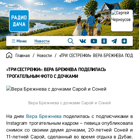
Телеграм
Меню
Новости
Одноклассники
Яндекс д
Youtube
Вконтакте
Программы
Подкасты
Главная
Новости
«ТРИ СЕСТРЕНКИ»: ВЕРА БРЕЖНЕВА ПОДЕ
Новинки
Фото
Видео
Команда
Регионы
«ТРИ СЕСТРЕНКИ»: ВЕРА БРЕЖНЕВА ПОДЕЛИЛАСЬ
Реклама
Контакты
ТРОГАТЕЛЬНЫМ ФОТО С ДОЧКАМИ
Вера Брежнева с дочками Сарой и Соней
На днях
Вера Брежнева
поделилась с подписчиками в
Instagram трогательным кадром – певица опубликовала
снимок со своими двумя дочками, 20-летней Соней и
11-летней Сарой, сделанный во время отдыха в Дубае.