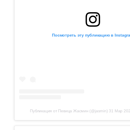
Посмотреть эту публикацию в Instagr
Публикация от Певица Жасмин (@jasmin)
31 Мар 202