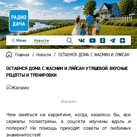
Телеграм
Меню
Новости
Одноклассники
Яндекс д
Youtube
Вконтакте
Программы
Подкасты
Главная
Новости
ОСТАЕМСЯ ДОМА С ЖАСМИН И ЛЯЙСАН УТ
Новинки
Фото
Видео
Команда
Регионы
ОСТАЕМСЯ ДОМА С ЖАСМИН И ЛЯЙСАН УТЯШЕВОЙ: ВКУСНЫЕ
Реклама
Контакты
РЕЦЕПТЫ И ТРЕНИРОВКИ
Жасмин
Чем заняться на карантине, когда, казалось бы, все
сериалы посмотрены, а соцсети изучены вдоль и
поперек? На помощь приходят советы от любимых
знаменитостей!