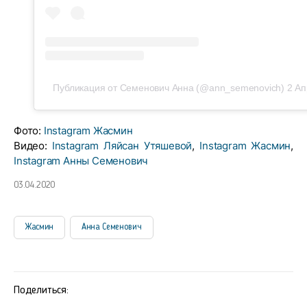
Публикация от Семенович Анна (@ann_semenovich)
2 Ап
Фото:
Instagram Жасмин
Видео:
Instagram Ляйсан Утяшевой
,
Instagram Жасмин
,
Instagram Анны Семенович
03.04.2020
Жасмин
Анна Семенович
Поделиться: