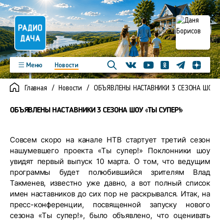
Телеграм
Меню
Новости
Одноклассники
Яндекс д
Youtube
Вконтакте
Программы
Подкасты
Главная
Новости
ОБЪЯВЛЕНЫ НАСТАВНИКИ 3 СЕЗОНА ШОУ «
Новинки
Фото
Видео
Команда
Регионы
ОБЪЯВЛЕНЫ НАСТАВНИКИ 3 СЕЗОНА ШОУ «ТЫ СУПЕР!»
Реклама
Контакты
Совсем скоро на канале НТВ стартует третий сезон
нашумевшего проекта «Ты супер!» Поклонники шоу
увидят первый выпуск 10 марта. О том, что ведущим
программы будет полюбившийся зрителям Влад
Такменев, известно уже давно, а вот полный список
имен наставников до сих пор не раскрывался. Итак, на
пресс-конференции, посвященной запуску нового
сезона «Ты супер!», было объявлено, что оценивать