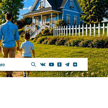
ео
Телеграм
Одноклассники
Яндекс дзен
Youtube
Вконтакте