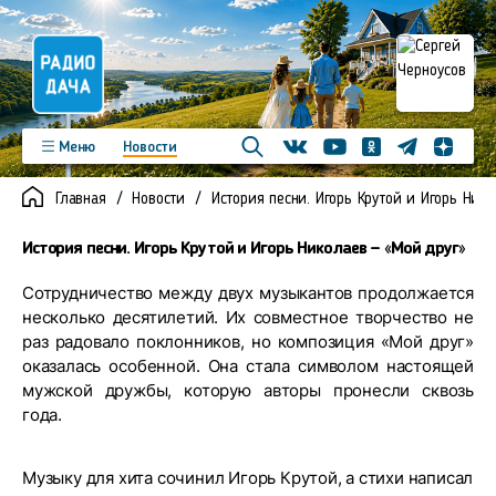
Телеграм
Меню
Новости
Одноклассники
Яндекс д
Youtube
Вконтакте
Программы
Подкасты
Главная
Новости
История песни. Игорь Крутой и Игорь Нико
Новинки
Фото
Видео
Команда
Регионы
История песни. Игорь Крутой и Игорь Николаев — «Мой друг»
Реклама
Контакты
Сотрудничество между двух музыкантов продолжается
несколько десятилетий. Их совместное творчество не
раз радовало поклонников, но композиция «Мой друг»
оказалась особенной. Она стала символом настоящей
мужской дружбы, которую авторы пронесли сквозь
года.
Музыку для хита сочинил Игорь Крутой, а стихи написал