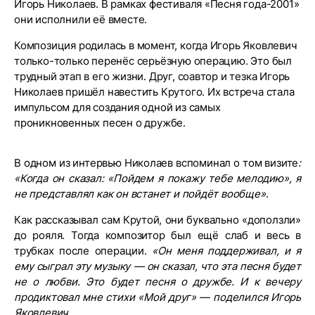
Игорь Николаев. В рамках фестиваля «Песня года-2001»
они исполнили её вместе.
Композиция родилась в момент, когда Игорь Яковлевич
только-только перенёс серьёзную операцию. Это был
трудный этап в его жизни. Друг, соавтор и тезка Игорь
Николаев пришёл навестить Крутого. Их встреча стала
импульсом для создания одной из самых
проникновенных песен о дружбе.
В одном из интервью Николаев вспоминал о том визите
:
«Когда он сказал: «Пойдем я покажу тебе мелодию», я
не представлял как он встанет и пойдёт вообще»
.
Как рассказывал сам Крутой, они буквально «доползли»
до рояля. Тогда композитор был ещё слаб и весь в
трубках после операции.
«Он меня поддерживал, и я
ему сыграл эту музыку — он сказал, что эта песня будет
не о любви. Это будет песня о дружбе. И к вечеру
продиктовал мне стихи «Мой друг»
—
поделился Игорь
Яковлевич.