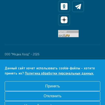
Одноклассники
Телеграм
Яндекс Дзен
OOO "Медиа Холд" - 2026
Krutoy Media
16+
Данный сайт хочет использовать cookie-файлы - хотите
принять их?
Политика обработки персональных данных.
Информация для правообладателей
Условия
Принять
Конфиденциальность
Отклонить
Разработка сайта