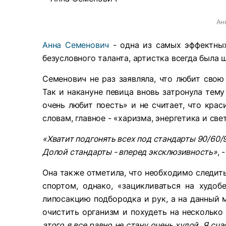
Ан
Анна Семенович
- одна из самых эффектных
безусловного таланта, артистка всегда был
Семенович не раз заявляла, что любит свою
Так и накануне певица вновь затронула тему
очень любит поесть» и не считает, что кра
словам, главное - «харизма, энергетика и све
«Хватит подгонять всех под стандарты 90/60/
Долой стандарты - вперед эксклюзивность»
, 
Она также отметила, что необходимо следит
спортом, однако, «зацикливаться на худоб
липосакцию подбородка и рук, а на данный 
очистить организм и похудеть на нескольк
этого я все равно не стану очень худой. Я сча