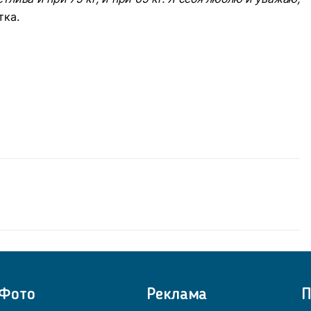
тка.
Фото
Реклама
П