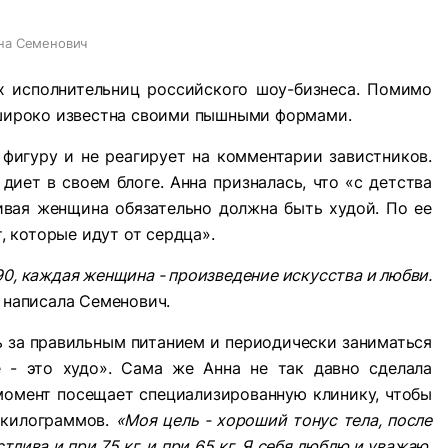
на Семенович
 исполнительниц российского шоу-бизнеса. Помимо
а широко известна своими пышными формами.
 фигуру и не реагирует на комментарии завистников.
 диет в своем блоге. Анна призналась, что «с детства
сивая женщина обязательно должна быть худой. По ее
т, которые идут от сердца».
90, каждая женщина - произведение искусства и любви.
- написала Семенович.
ь за правильным питанием и периодически заниматься
е - это худо». Сама же Анна не так давно сделала
момент посещает специализированную клинику, чтобы
о килограммов.
«Моя цель - хороший тонус тела, после
стлива и при 75 кг, и при 65 кг. Я себя люблю и уважаю,