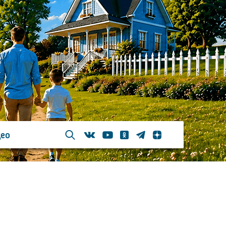
ео
Телеграм
Одноклассники
Яндекс дзен
Youtube
Вконтакте