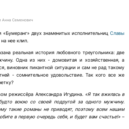
и Анна Семенович
ни «Бумеранг» двух знаменитых исполнительниц
Славы
 на нее клип.
азана реальная история любовного треугольника: две
ину. Одна из них - домовитая и хозяйственная, а
тся, виновник пикантной ситуации и сам не рад такому
гней - сомнительное удовольствие. Так кого все же
нетку?
твом режиссёра Александра Игудина.
«Я так вжилась в
 будто воюю со своей подругой за одного мужчину.
ему такие романы не приводят, поэтому всем нашим
бите в первую очередь себя, и будет вам счастье!»
–