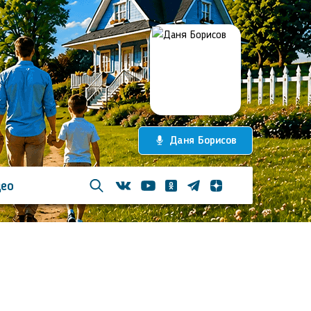
Даня Борисов
ео
Телеграм
Одноклассники
Яндекс дзен
Youtube
Вконтакте