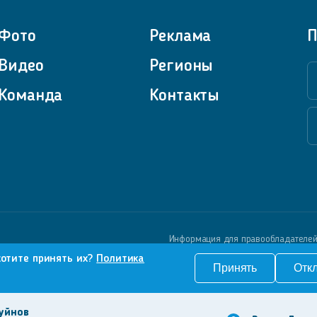
Фото
Реклама
П
Видео
Регионы
Команда
Контакты
Информация для правообладателе
хотите принять их?
Политика
Принять
Отк
уйнов