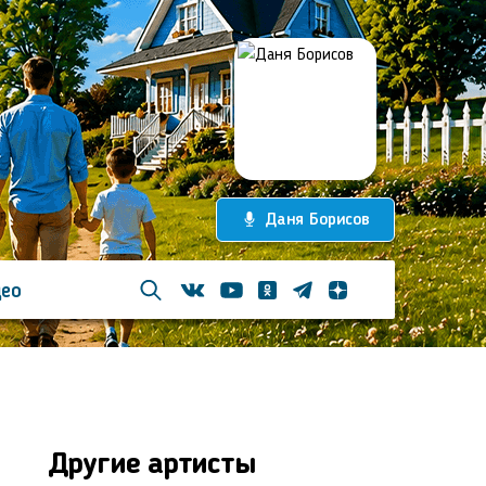
Даня Борисов
ео
Телеграм
Одноклассники
Яндекс дзен
Youtube
Вконтакте
Другие артисты