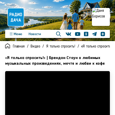
Телеграм
Меню
Новости
Одноклассники
Яндекс д
Youtube
Вконтакте
Программы
Подкасты
Главная
Видео
Я только спросить!
«Я только спросить!»
Новинки
Фото
Видео
Команда
Регионы
«Я только спросить!» | Брендон Стоун о любимых
Реклама
Контакты
музыкальных произведениях, мечте и любви к кофе