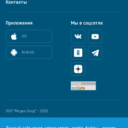
Контакты
Приложения
Мы в соцсетях
iOS
Вконтакте
Youtube
Android
Одноклассники
Телеграм
Яндекс Дзен
OOO "Медиа Холд" - 2026
Krutoy Media
16+