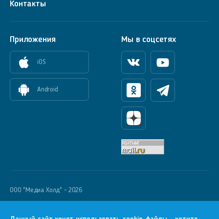
Контакты
Приложения
Мы в соцсетях
iOS
Вконтакте
Youtube
Android
Одноклассники
Телеграм
Яндекс Дзен
OOO "Медиа Холд" - 2026
Krutoy Media
16+