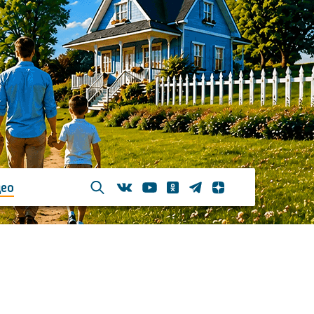
ео
Телеграм
Одноклассники
Яндекс дзен
Youtube
Вконтакте