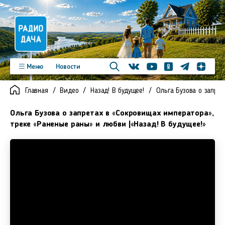
Телеграм
Меню
Новости
Одноклассники
Яндекс д
Youtube
Вконтакте
Программы
Подкасты
Главная
Видео
Назад! В будущее!
Ольга Бузова о запрет
Новинки
Фото
Видео
Команда
Регионы
Ольга Бузова о запретах в «Сокровищах императора»,
Реклама
Контакты
треке «Раненые раны» и любви |«Назад! В будущее!»