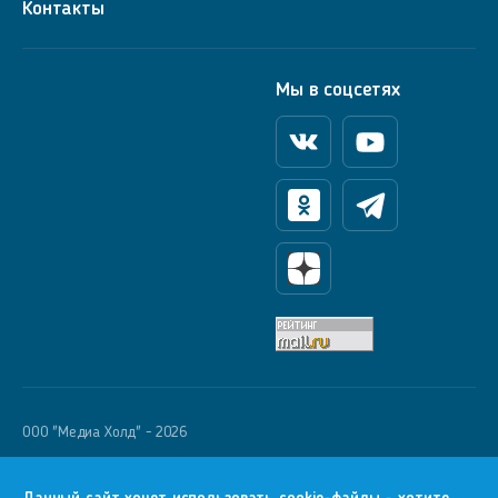
Контакты
Мы в соцсетях
Вконтакте
Youtube
Одноклассники
Телеграм
Яндекс Дзен
OOO "Медиа Холд" - 2026
Krutoy Media
16+