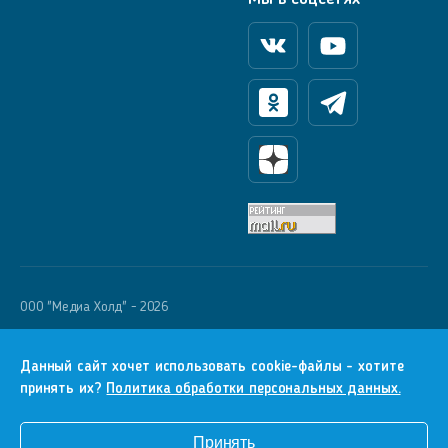
Вконтакте
Youtube
Одноклассники
Телеграм
Яндекс Дзен
OOO "Медиа Холд" - 2026
Krutoy Media
16+
Данный сайт хочет использовать cookie-файлы - хотите
принять их?
Политика обработки персональных данных.
Информация для правообладателей
Условия
Принять