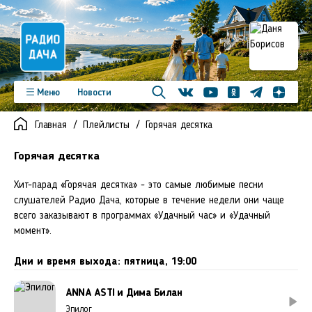
Телеграм
Меню
Новости
Одноклассники
Яндекс д
Youtube
Вконтакте
Программы
Подкасты
Главная
Плейлисты
Горячая десятка
Новинки
Фото
Видео
Команда
Регионы
Горячая десятка
Реклама
Контакты
Хит-парад «Горячая десятка» - это самые любимые песни
слушателей Радио Дача, которые в течение недели они чаще
всего заказывают в программах «Удачный час» и «Удачный
момент».
Дни и время выхода: пятница, 19:00
ANNA ASTI и Дима Билан
Эпилог