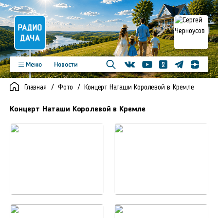
Телеграм
Меню
Новости
Одноклассники
Яндекс д
Youtube
Вконтакте
Программы
Подкасты
Главная
Фото
Концерт Наташи Королевой в Кремле
Новинки
Фото
Видео
Команда
Регионы
Концерт Наташи Королевой в Кремле
Реклама
Контакты