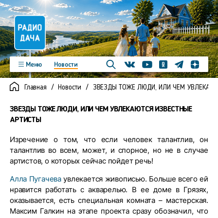
Телеграм
Меню
Новости
Одноклассники
Яндекс д
Youtube
Вконтакте
Программы
Подкасты
Главная
Новости
ЗВЕЗДЫ ТОЖЕ ЛЮДИ, ИЛИ ЧЕМ УВЛЕКАЮТ
Новинки
Фото
Видео
Команда
Регионы
ЗВЕЗДЫ ТОЖЕ ЛЮДИ, ИЛИ ЧЕМ УВЛЕКАЮТСЯ ИЗВЕСТНЫЕ
Реклама
Контакты
АРТИСТЫ
Изречение о том, что если человек талантлив, он
талантлив во всем, может, и спорное, но не в случае
артистов, о которых сейчас пойдет речь!
Алла Пугачева
увлекается живописью. Больше всего ей
нравится работать с акварелью. В ее доме в Грязях,
оказывается, есть специальная комната – мастерская.
Максим Галкин на этапе проекта сразу обозначил, что