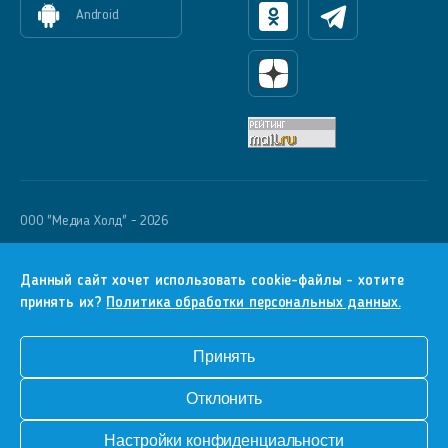
Android
Одноклассники
Телеграм
Яндекс Дзен
OOO "Медиа Холд" - 2026
Krutoy Media
16+
Данный сайт хочет использовать cookie-файлы - хотите
принять их?
Политика обработки персональных данных.
Информация для правообладателей
Условия
Принять
Конфиденциальность
Отклонить
Разработка сайта
Настройки конфиденциальности