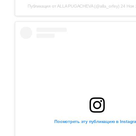
Публикация от ALLA PUGACHEVA (@alla_orfey)
24 Ноя 
Посмотреть эту публикацию в Instagr