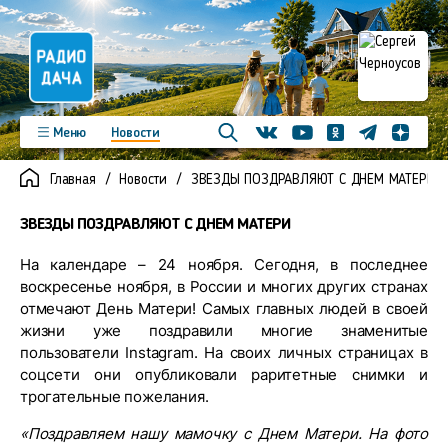
Телеграм
Меню
Новости
Одноклассники
Яндекс д
Youtube
Вконтакте
Программы
Подкасты
Главная
Новости
ЗВЕЗДЫ ПОЗДРАВЛЯЮТ С ДНЕМ МАТЕРИ
Новинки
Фото
Видео
Команда
Регионы
ЗВЕЗДЫ ПОЗДРАВЛЯЮТ С ДНЕМ МАТЕРИ
Реклама
Контакты
На календаре – 24 ноября. Сегодня, в последнее
воскресенье ноября, в России и многих других странах
отмечают День Матери! Самых главных людей в своей
жизни уже поздравили многие знаменитые
пользователи Instagram. На своих личных страницах в
соцсети они опубликовали раритетные снимки и
трогательные пожелания.
«Поздравляем нашу мамочку с Днем Матери. На фото