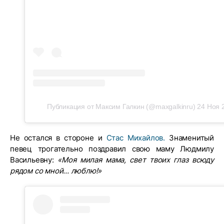
Публикация от Максим Галкин (@maxgalkinru)
24 Ноя 
Не остался в стороне и
Стас Михайлов.
Знаменитый
певец трогательно поздравил свою маму Людмилу
Васильевну:
«Моя милая мама, свет твоих глаз всюду
рядом со мной... люблю!»