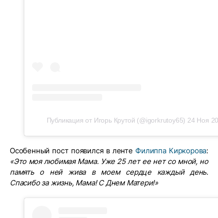
Публикация от Игорь Крутой (@igorkrutoy65)
24 Ноя 20
Особенный пост появился в ленте
Филиппа Киркорова
:
«Это моя любимая Мама. Уже 25 лет ее нет со мной, но
память о ней жива в моем сердце каждый день.
Спасибо за жизнь, Мама! С Днем Матери!»