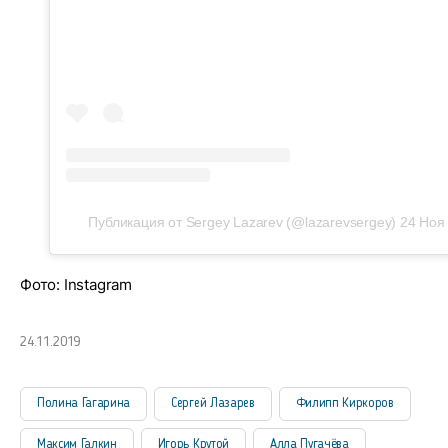
Публикация от Sergey Lazarev (@lazarevsergey)
24 Ноя
Фото: Instagram
24.11.2019
Полина Гагарина
Сергей Лазарев
Филипп Киркоров
Максим Галкин
Игорь Крутой
Алла Пугачёва