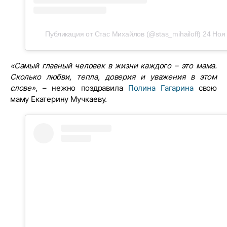
Публикация от Стас Михайлов (@stas_mihailoff)
24 Ноя 
«Самый главный человек в жизни каждого – это мама.
Сколько любви, тепла, доверия и уважения в этом
слове»
, – нежно поздравила
Полина Гагарина
свою
маму Екатерину Мучкаеву.