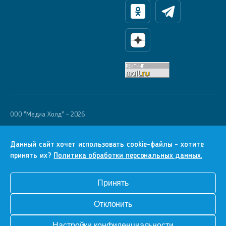
Одноклассники
Телеграм
Яндекс Дзен
OOO "Медиа Холд" - 2026
Krutoy Media
16+
Данный сайт хочет использовать cookie-файлы - хотите
принять их?
Политика обработки персональных данных.
Информация для правообладателей
Условия
Принять
Конфиденциальность
Отклонить
Разработка сайта
Настройки конфиденциальности