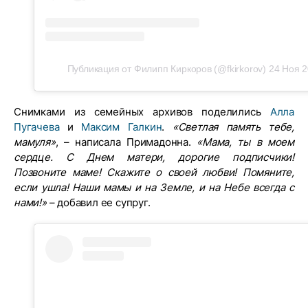
Публикация от Филипп Киркоров (@fkirkorov)
24 Ноя 2
Снимками из семейных архивов поделились
Алла
Пугачева
и
Максим Галкин
.
«Светлая память тебе,
мамуля»
, – написала Примадонна.
«Мама, ты в моем
сердце. С Днем матери, дорогие подписчики!
Позвоните маме! Скажите о своей любви! Помяните,
если ушла! Наши мамы и на Земле, и на Небе всегда с
нами!»
– добавил ее супруг.