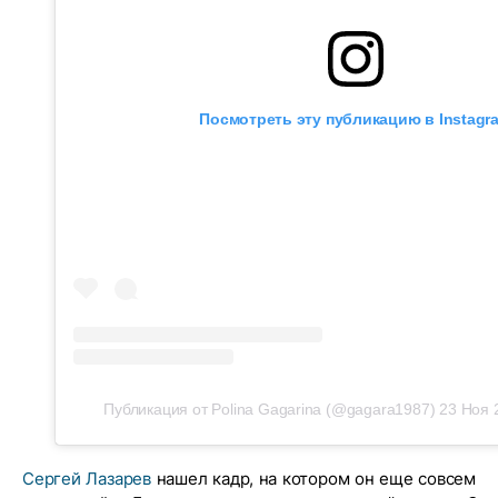
Посмотреть эту публикацию в Instagr
Публикация от Polina Gagarina (@gagara1987)
23 Ноя 
Сергей Лазарев
нашел кадр, на котором он еще совсем