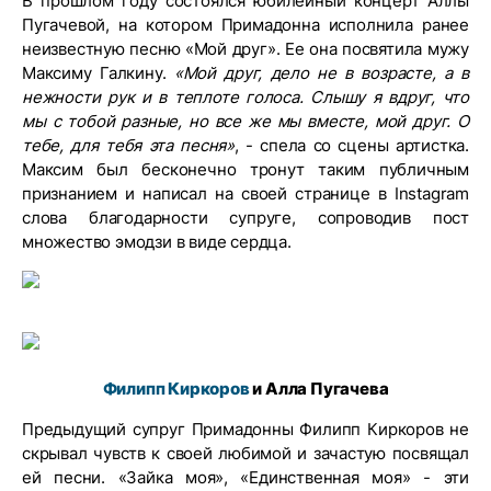
В прошлом году состоялся юбилейный концерт Аллы
Пугачевой, на котором Примадонна исполнила ранее
неизвестную песню «Мой друг». Ее она посвятила мужу
Максиму Галкину.
«Мой друг, дело не в возрасте, а в
нежности рук и в теплоте голоса. Слышу я вдруг, что
мы с тобой разные, но все же мы вместе, мой друг. О
тебе, для тебя эта песня»
, - спела со сцены артистка.
Максим был бесконечно тронут таким публичным
признанием и написал на своей странице в Instagram
слова благодарности супруге, сопроводив пост
множество эмодзи в виде сердца.
Филипп Киркоров
и Алла Пугачева
Предыдущий супруг Примадонны Филипп Киркоров не
скрывал чувств к своей любимой и зачастую посвящал
ей песни. «Зайка моя», «Единственная моя» - эти