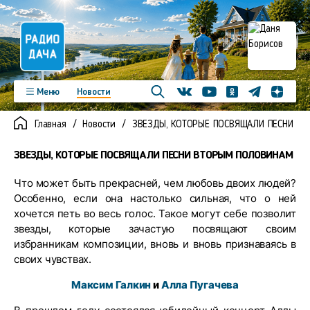
Телеграм
Меню
Новости
Одноклассники
Яндекс д
Youtube
Вконтакте
Программы
Подкасты
Главная
Новости
ЗВЕЗДЫ, КОТОРЫЕ ПОСВЯЩАЛИ ПЕСНИ В
Новинки
Фото
Видео
Команда
Регионы
ЗВЕЗДЫ, КОТОРЫЕ ПОСВЯЩАЛИ ПЕСНИ ВТОРЫМ ПОЛОВИНАМ
Реклама
Контакты
Что может быть прекрасней, чем любовь двоих людей?
Особенно, если она настолько сильная, что о ней
хочется петь во весь голос. Такое могут себе позволит
звезды, которые зачастую посвящают своим
избранникам композиции, вновь и вновь признаваясь в
своих чувствах.
Максим Галкин
и
Алла Пугачева