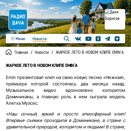
Телеграм
Меню
Новости
Одноклассники
Яндекс д
Youtube
Вконтакте
Программы
Подкасты
Главная
Новости
ЖАРКОЕ ЛЕТО В НОВОМ КЛИПЕ EMIN`A
Новинки
Фото
Видео
Команда
Регионы
ЖАРКОЕ ЛЕТО В НОВОМ КЛИПЕ EMIN`A
Реклама
Контакты
Emin презентовал клип на свою новую песню «Нежная»,
премьера которой состоялась два месяца назад.
Музыкальное видео вдохновлено колоритом
Доминиканы, а главную роль в нем сыграла модель
Алетха Муэсес.
«Наш сочный, яркий и просто атмосферный клип!
Впервые съемки проходили в Доминикане, в стране с
удивительной природой, колоритом и людьми! В стране,