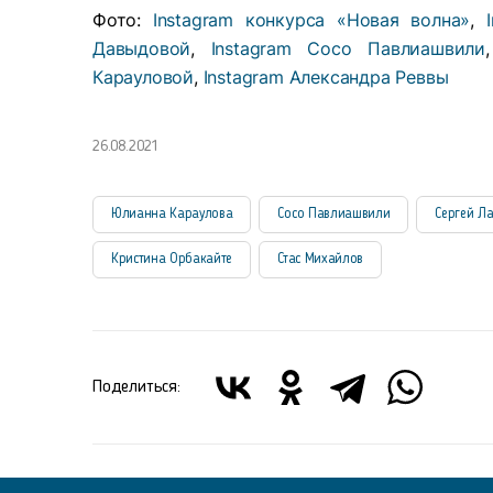
Фото:
Instagram конкурса «Новая волна»
,
Давыдовой
,
Instagram Сосо Павлиашвили
Карауловой
,
Instagram Александра Реввы
26.08.2021
Юлианна Караулова
Сосо Павлиашвили
Сергей Л
Кристина Орбакайте
Стас Михайлов
Поделиться: