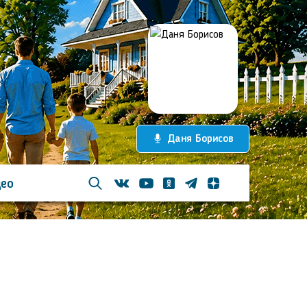
Даня Борисов
ео
Телеграм
Одноклассники
Яндекс дзен
Youtube
Вконтакте