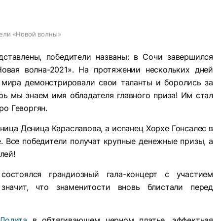
ели «Новой волны»
ставлены, победители названы: в Сочи завершился
овая волна-2021». На протяжении нескольких дней
 мира демонстрировали свои таланты и боролись за
ь мы знаем имя обладателя главного приза! Им стал
ро Геворгян.
ница Деница Караславова, а испанец Хорхе Гонсалес в
. Все победители получат крупные денежные призы, а
лей!
остоялся грандиозный гала-концерт с участием
значит, что знаменитости вновь блистали перед
Лолита
в обтягивающем черном платье, эффектная