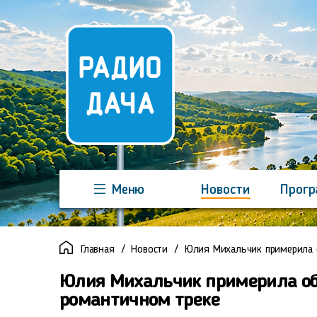
Меню
Новости
Прог
Команда
Регионы
Реклама
Главная
Новости
Юлия Михальчик примерила 
Юлия Михальчик примерила об
романтичном треке