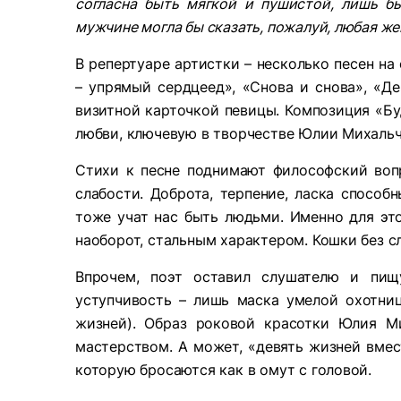
согласна быть мягкой и пушистой, лишь б
мужчине могла бы сказать, пожалуй, любая ж
В репертуаре артистки – несколько песен на
– упрямый сердцеед», «Снова и снова», «Д
визитной карточкой певицы. Композиция «Б
любви, ключевую в творчестве Юлии Михальч
Стихи к песне поднимают философский вопр
слабости. Доброта, терпение, ласка способ
тоже учат нас быть людьми. Именно для эт
наоборот, стальным характером. Кошки без с
Впрочем, поэт оставил слушателю и пищ
уступчивость – лишь маска умелой охотни
жизней). Образ роковой красотки Юлия М
мастерством. А может, «девять жизней вмест
которую бросаются как в омут с головой.