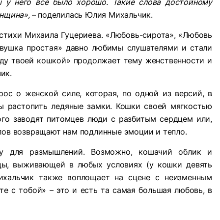
ы у него всё было хорошо. Такие слова достойному
енщина»,
– поделилась Юлия Михальчик.
 стихи Михаила Гуцериева. «Любовь-сирота», «Любовь
евушка простая» давно любимы слушателями и стали
уду твоей кошкой» продолжает тему женственности и
ик.
ос о женской силе, которая, по одной из версий, в
ны растопить ледяные замки. Кошки своей мягкостью
ого заводят питомцев люди с разбитым сердцем или,
лов возвращают нам подлинные эмоции и тепло.
у для размышлений. Возможно, кошачий облик и
цы, выживающей в любых условиях (у кошки девять
ихальчик также воплощает на сцене с неизменным
е с тобой» – это и есть та самая большая любовь, в