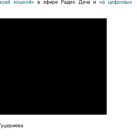
воей кошкой»
в эфире Радио Дача и
на цифровых
Гуцериева