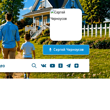
Сергей Черноусов
ео
Телеграм
Одноклассники
Яндекс дзен
Youtube
Вконтакте