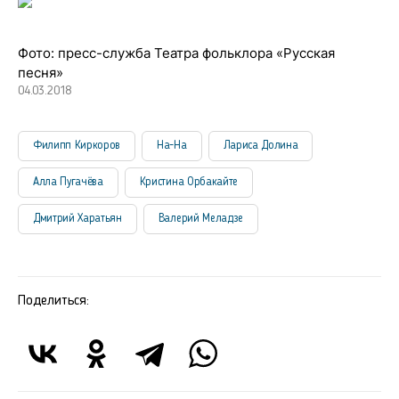
Фото: пресс-служба Театра фольклора «Русская
песня»
04.03.2018
Филипп Киркоров
На-На
Лариса Долина
Алла Пугачёва
Кристина Орбакайте
Дмитрий Харатьян
Валерий Меладзе
Поделиться: