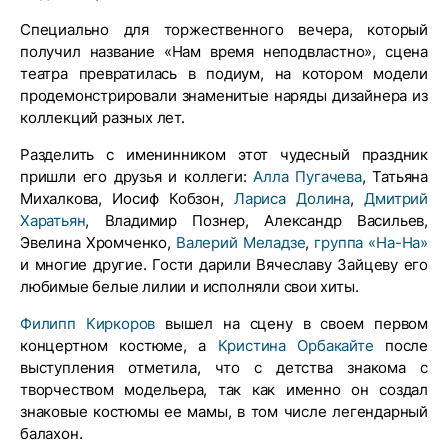
Специально для торжественного вечера, который
получил название «Нам время неподвластно», сцена
театра превратилась в подиум, на котором модели
продемонстрировали знаменитые наряды дизайнера из
коллекций разных лет.
Разделить с именинником этот чудесный праздник
пришли его друзья и коллеги:
Алла Пугачева
, Татьяна
Михалкова, Иосиф Кобзон,
Лариса Долина
,
Дмитрий
Харатьян
, Владимир Познер, Александр Васильев,
Эвелина Хромченко,
Валерий Меладзе
,
группа «На-На»
и многие другие. Гости дарили Вячеславу Зайцеву его
любимые белые лилии и исполняли свои хиты.
Филипп Киркоров
вышел на сцену в своем первом
концертном костюме, а
Кристина Орбакайте
после
выступления отметила, что с детства знакома с
творчеством модельера, так как именно он создал
знаковые костюмы ее мамы, в том числе легендарный
балахон.