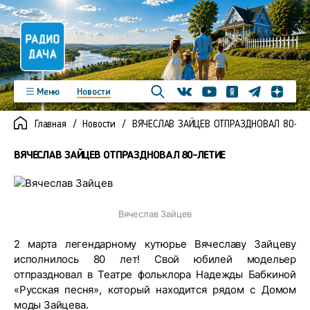
Телеграм
Меню
Новости
Одноклассники
Яндекс д
Youtube
Вконтакте
Программы
Подкасты
Главная
Новости
ВЯЧЕСЛАВ ЗАЙЦЕВ ОТПРАЗДНОВАЛ 80-ЛЕ
Новинки
Видео
Команда
Регионы
ВЯЧЕСЛАВ ЗАЙЦЕВ ОТПРАЗДНОВАЛ 80-ЛЕТИЕ
Реклама
Контакты
Вячеслав Зайцев
2 марта легендарному кутюрье Вячеславу Зайцеву
исполнилось 80 лет! Свой юбилей модельер
отпраздновал в Театре фольклора Надежды Бабкиной
«Русская песня», который находится рядом с Домом
моды Зайцева.