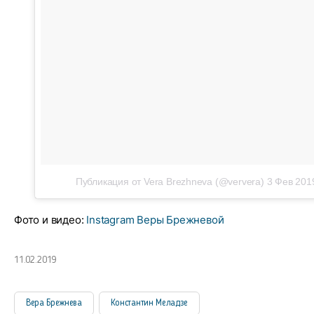
Публикация от Vera Brezhneva (@ververa)
3 Фев 201
Фото и видео:
Instagram Веры Брежневой
11.02.2019
Вера Брежнева
Константин Меладзе