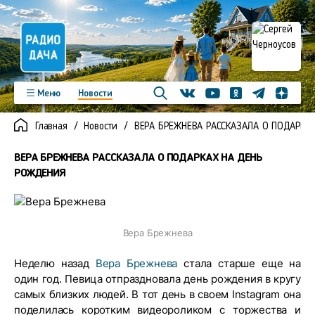
Телеграм
Меню
Новости
Одноклассники
Яндекс д
Youtube
Вконтакте
Программы
Подкасты
Главная
Новости
ВЕРА БРЕЖНЕВА РАССКАЗАЛА О ПОДАРКА
Новинки
Фото
Видео
Команда
Регионы
ВЕРА БРЕЖНЕВА РАССКАЗАЛА О ПОДАРКАХ НА ДЕНЬ
Реклама
Контакты
РОЖДЕНИЯ
Вера Брежнева
Неделю назад
Вера Брежнева
стала старше еще на
один год. Певица отпраздновала день рождения в кругу
самых близких людей. В тот день в своем Instagram она
поделилась коротким видеороликом с торжества и