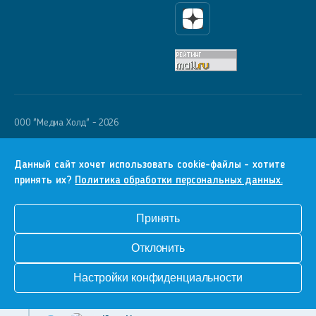
Яндекс Дзен
OOO "Медиа Холд" - 2026
Krutoy Media
16+
Данный сайт хочет использовать cookie-файлы - хотите
принять их?
Политика обработки персональных данных.
Информация для правообладателей
Условия
Принять
Конфиденциальность
Отклонить
Разработка сайта
Настройки конфиденциальности