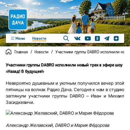
Телеграм
Меню
Новости
Одноклассники
Яндекс д
Youtube
Вконтакте
Программы
Подкасты
Главная
Новости
Участники группы DABRO исполнили новый
Новинки
Фото
Видео
Команда
Регионы
Участники группы DABRO исполнили новый трек в эфире шоу
Реклама
Контакты
«Назад! В будущее!»
Невероятно душевным и уютным получился вечер этой
пятницы на волнах Радио Дача. Сегодня к нам в студию
заглянули участники группы DABRO – Иван и Михаил
Засидкевичи.
Александр Желавский, DABRO и Мария Фёдорова