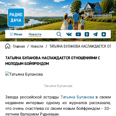
Телеграм
Меню
Новости
Одноклассники
Яндекс д
Youtube
Вконтакте
Программы
Подкасты
Главная
Новости
ТАТЬЯНА БУЛАНОВА НАСЛАЖДАЕТСЯ ОТ
Новинки
Фото
Видео
Команда
Регионы
ТАТЬЯНА БУЛАНОВА НАСЛАЖДАЕТСЯ ОТНОШЕНИЯМИ С
Реклама
Контакты
МОЛОДЫМ БОЙФРЕНДОМ
Татьяна Буланова
Звезда российской эстрады
Татьяна Буланова
в своем
недавнем интервью одному из журналов рассказала,
что очень счастлива со своим новым бойфрендом - 33-
летним Валерием Рудневым.