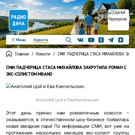
Телеграм
Меню
Новости
Одноклассники
Яндекс д
Youtube
Вконтакте
Программы
Подкасты
Главная
Новости
СМИ: ПАДЧЕРИЦА СТАСА МИХАЙЛОВА ЗАК
Новинки
Фото
Видео
Команда
Регионы
СМИ: ПАДЧЕРИЦА СТАСА МИХАЙЛОВА ЗАКРУТИЛА РОМАН С
Реклама
Контакты
ЭКС-СОЛИСТОМ MBAND
Анатолий Цой и Ева Канчельскис
Этот день принес нам романтичные новости –
оказывается, в отечественном шоу-бизнесе появилась
новая звездная пара! По информации СМИ, вот уже на
протяжении нескольких месяцев экс-солист группы