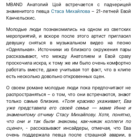
MBAND Анатолий Цой встречается с падчерицей
знаменитого певца
Стаса Михайлова
– 21-летней Евой
Канчельскис.
Молодые люди познакомились на одном из светских
мероприятий, и вскоре после этого артист пригласил
девушку сняться в музыкальном видео на песню
«Одеяльная». Источники из близкого окружения пары
рассказывают, что между Анатолием и Евой сразу
проскочила искра, к тому же им было очень комфортно
работать вместе, даже учитывая тот факт, что в клипе
есть несколько довольно откровенных сцен.
О своем романе молодые люди пока предпочитают не
распространяться – о том, что они встречаются, знают
только самые близкие.
«Толя красиво ухаживает, Ева
уже представила его своей семье — маме Инне и
знаменитому отчиму Стасу Михайлову. Хотя, понятно,
что они и так были знакомы, как-никак коллеги по
сцене»
, - рассказывают инсайдеры, отмечая, что Ева
очень поддержала певца после страшной аварии, в