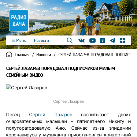
Телеграм
Меню
Новости
Одноклассники
Яндекс д
Youtube
Вконтакте
Программы
Подкасты
Главная
Новости
СЕРГЕЙ ЛАЗАРЕВ ПОРАДОВАЛ ПОДПИСЧИ
Новинки
Фото
Видео
Команда
Регионы
СЕРГЕЙ ЛАЗАРЕВ ПОРАДОВАЛ ПОДПИСЧИКОВ МИЛЫМ
Реклама
Контакты
СЕМЕЙНЫМ ВИДЕО
Сергей Лазарев
Певец
Сергей Лазарев
воспитывает двоих
очаровательных малышей - пятилетнего Никиту и
полуторагодовалую Аню. Сейчас из-за эпидемии
коронавируса у музыканта приостановлен концертный