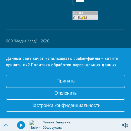
Яндекс Дзен
OOO "Медиа Холд" - 2026
Krutoy Media
16+
Данный сайт хочет использовать cookie-файлы - хотите
принять их?
Политика обработки персональных данных.
Информация для правообладателей
Условия
Принять
Конфиденциальность
Отклонить
Разработка сайта
Настройки конфиденциальности
Полина Гагарина
Обезоружена