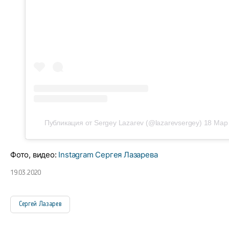
Публикация от Sergey Lazarev (@lazarevsergey)
18 Мар 
Фото, видео:
Instagram Сергея Лазарева
19.03.2020
Сергей Лазарев