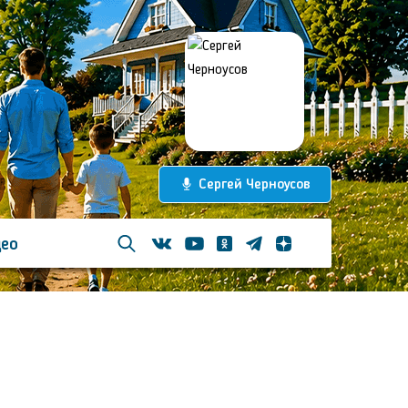
Сергей Черноусов
ео
Телеграм
Одноклассники
Яндекс дзен
Youtube
Вконтакте