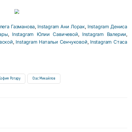
Олега Газманова
,
Instagram Ани Лорак
,
Instagram Дениса
Зары
,
Instagram Юлии Савичевой
,
Instagram Валерии
,
овской
,
Instagram Натальи Сенчуковой
,
Instagram Стаса
София Ротару
Стас Михайлов