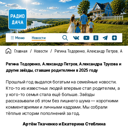
Телеграм
Меню
Новости
Одноклассники
Яндекс д
Youtube
Вконтакте
Программы
Подкасты
Главная
Новости
Регина Тодоренко, Александр Петров, Але
Новинки
Фото
Видео
Команда
Регионы
Регина Тодоренко, Александр Петров, Александра Трусова и
Реклама
Контакты
другие звёзды, ставшие родителями в 2025 году
Прошлый год выдался богатым на семейные новости.
Кто-то из известных людей впервые стал родителем, а
у кого-то семья стала ещё больше. Звёзды
рассказывали об этом без лишнего шума — короткими
комментариями и личными кадрами. Мы собрали
тёплые истории пополнений за год.
Артём Ткаченко и Екатерина Стеблина